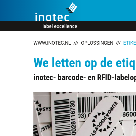
Skip to the navigation
Skip to the content
WWW.INOTEC.NL
OPLOSSINGEN
ETIK
We letten op de etiq
inotec- barcode- en RFID-labelo