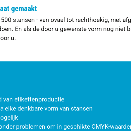
maat gemaakt
500 stansen - van ovaal tot rechthoekig, met af
ldoen. En als de door u gewenste vorm nog niet b
oor u.
d van etikettenproductie
na elke denkbare vorm van stansen
ogelijk
 zonder problemen om in geschikte CMYK-waarde