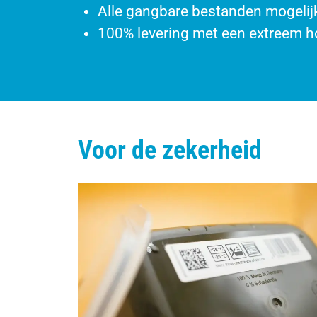
Alle gangbare bestanden mogelij
100% levering met een extreem h
Voor de zekerheid