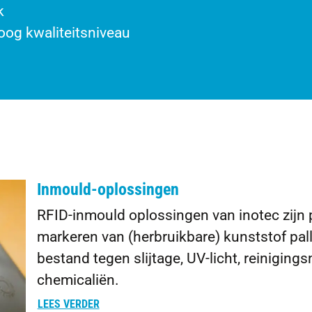
k
oog kwaliteitsniveau
Inmould-oplossingen
RFID-inmould oplossingen van inotec zijn 
markeren van (herbruikbare) kunststof palle
bestand tegen slijtage, UV-licht, reinigin
chemicaliën.
LEES VERDER