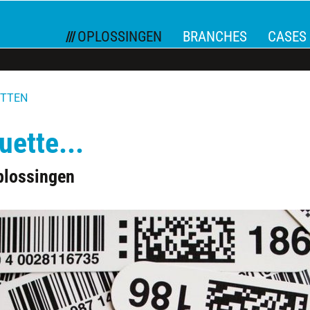
OPLOSSINGEN
BRANCHES
CASES
ETTEN
uette...
plossingen