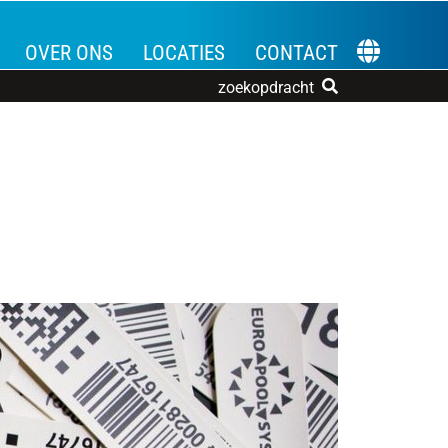
OVER ONS
LOCATIES
CONTACT
KIES EEN T
zoekopdracht