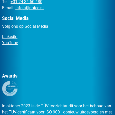
Tel.:
+31 24 34 50 480
E-mail:
info[at]inotec.nl
Social Media
Volg ons op Social Media
LinkedIn
YouTube
Awards
In oktober 2023 is de TÜV-toezichtaudit voor het behoud van
het TÜV-certificaat voor ISO 9001 opnieuw uitgevoerd en met