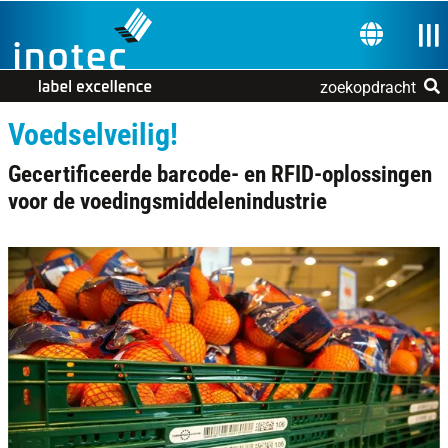
Skip to the navigation
Skip to the content
Nav
KIES EEN T
zoekopdracht
Voedselveilig!
Gecertificeerde barcode- en RFID-oplossingen
voor de voedingsmiddelenindustrie