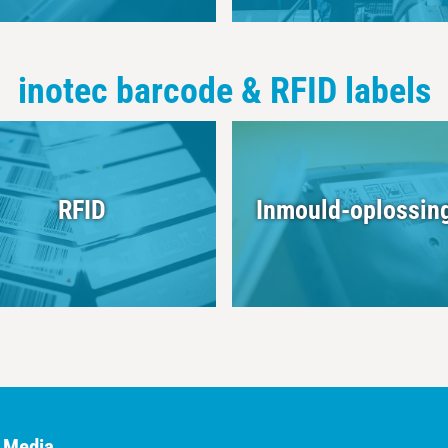
inotec barcode & RFID labels
RFID
Inmould-oplossin
l Media