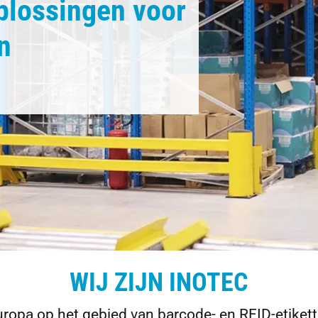
plossingen voor
n
WIJ ZIJN INOTEC
ropa op het gebied van barcode- en RFID-etikette