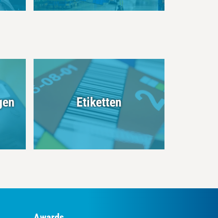
gen
Etiketten
Awards