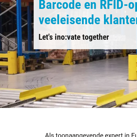
Barcode en RFID-o
veeleisende klante
Let's ino:vate together
Als toonaangevende expert in Eu